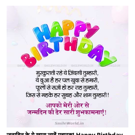
जन्मदिन के ये ख़ास लम्हें मुबारक! Happy Birthday