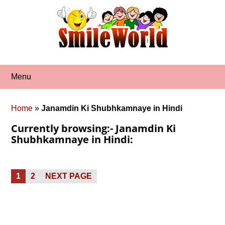
Skip
to
content
Menu
Home
»
Janamdin Ki Shubhkamnaye in Hindi
Currently browsing:- Janamdin Ki
Shubhkamnaye in Hindi:
Posts
PAGE
PAGE
1
2
NEXT PAGE
pagination