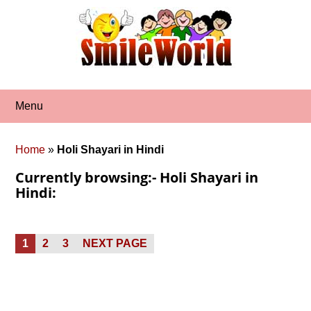
Skip
to
content
Menu
Home
»
Holi Shayari in Hindi
Currently browsing:- Holi Shayari in
Hindi:
Posts
PAGE
PAGE
PAGE
1
2
3
NEXT PAGE
pagination