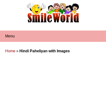
Skip
to
content
Menu
Home
»
Hindi Paheliyan with Images