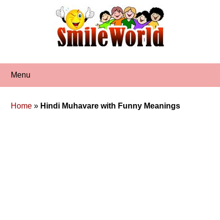
Skip
to
content
Menu
Home
»
Hindi Muhavare with Funny Meanings