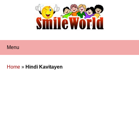
Skip
to
content
Menu
Home
»
Hindi Kavitayen