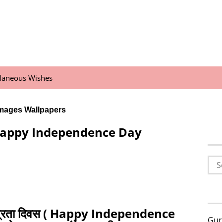
llaneous Wishes
mages Wallpapers
 Happy Independence Day
Sea
for:
ंत्रता दिवस ( Happy Independence
Gur