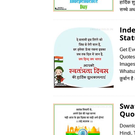
हार्दिक 
सच्चे अर्
Ind
Stat
Get Ev
Quotes
Images
Whatsapp
क़ुर्बान ह
Swat
Quot
Downlo
Hindi,