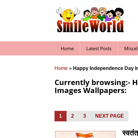
Skip
to
content
Home
Latest Posts
Misce
Home
»
Happy Independence Day I
Currently browsing:-
Images Wallpapers:
Posts
PAGE
1
PAGE
2
PAGE
3
NEXT PAGE
pagination
स्वत