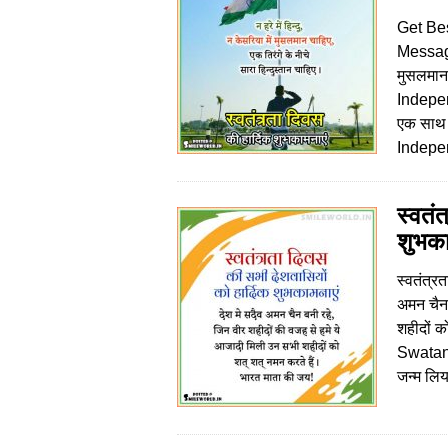
Get Be
Messages
मुसलमान 
Indepen
एक साथ 
Indepe
स्वतं
शुभका
स्वतंत्र
अमन चैन 
शहीदों 
Swatant
जन्म लि