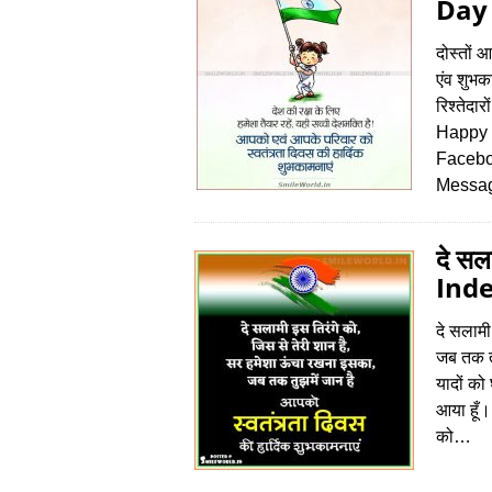
Day )
दोस्‍तों 
एंव शुभका
रिश्‍तेद
Happy 
Facebo
Messag
दे सल
Ind
दे सलामी
जब तक त
यादों क
आया हूँ। 
को…