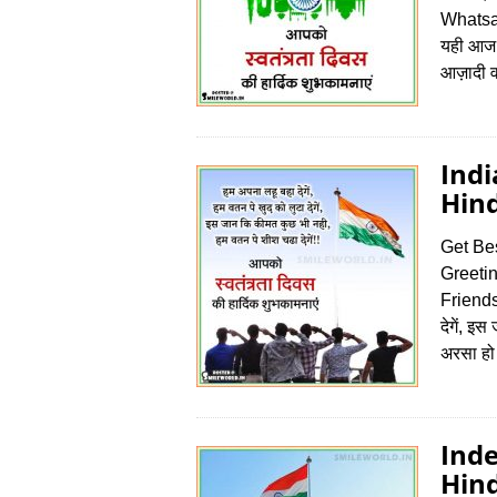
Whatsapp
यही आज 
आज़ादी व
Ind
Hind
Get Be
Greeti
Friends 
देगें, इ
अरसा हो
Ind
Hind