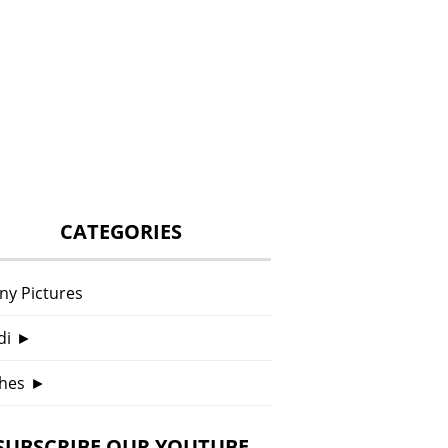
CATEGORIES
ny Pictures
di
►
hes
►
SUBSCRIBE OUR YOUTUBE