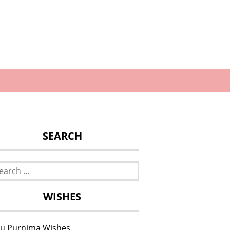
SEARCH
rch
WISHES
u Purnima Wishes