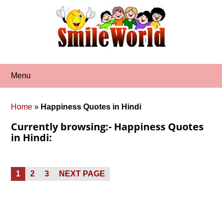
Skip
to
content
Menu
Home
»
Happiness Quotes in Hindi
Currently browsing:- Happiness Quotes
in Hindi:
Posts
PAGE
PAGE
PAGE
1
2
3
NEXT PAGE
pagination