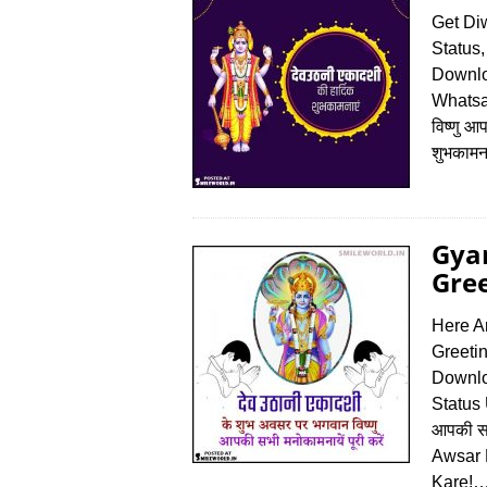
Get Di
Status,
Downlo
Whatsap
विष्णु आ
शुभकामना
Gya
Gree
Here A
Greeti
Downlo
Status 
आपकी सभ
Awsar 
Kare!