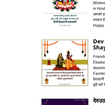
Wishes
in Hind
आपको हार
भगवान वि
Happy 
Dev 
Shay
Friend
Ekadas
downlo
Facebo
देवउठनी
पूरी करे
देवउठ