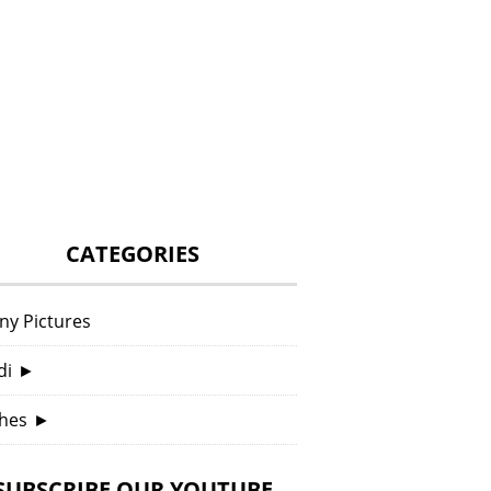
CATEGORIES
ny Pictures
di
►
hes
►
SUBSCRIBE OUR YOUTUBE