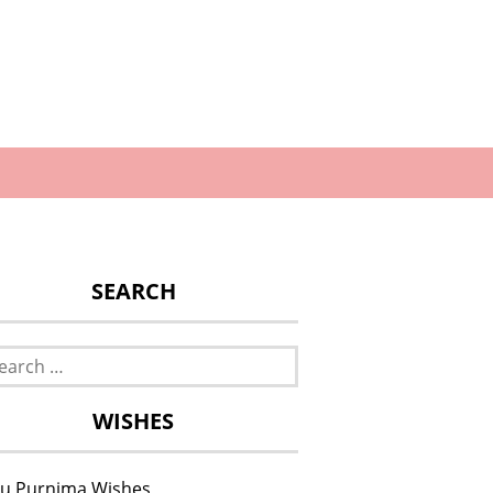
SEARCH
rch
WISHES
u Purnima Wishes