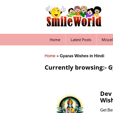
Skip
to
content
Home
Latest Posts
Misce
Home
»
Gyaras Wishes in Hindi
Currently browsing:- G
Dev
Wish
Get Be