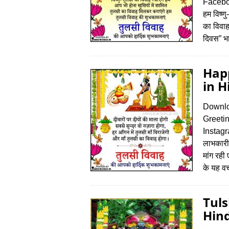
Faceboo
हम विष्ण
का विवाह
दिवस” भा
Happ
in H
Downlo
Greeti
Instagr
लाभकारी
मांग रही
के यह व
Tuls
Hind