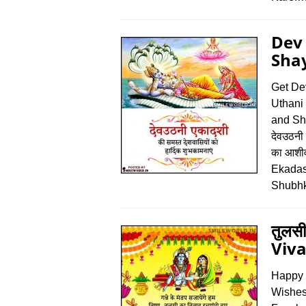
Dev
Shay
Get De
Uthani
and Sh
देवउठनी 
का आशीर
Ekadas
Shubh
तुलसी
Viv
Happy T
Wishes,