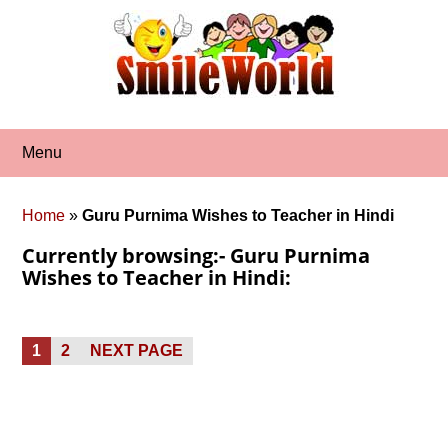
Skip
to
content
Menu
Home
»
Guru Purnima Wishes to Teacher in Hindi
Currently browsing:- Guru Purnima
Wishes to Teacher in Hindi:
Posts
PAGE
PAGE
1
2
NEXT PAGE
pagination