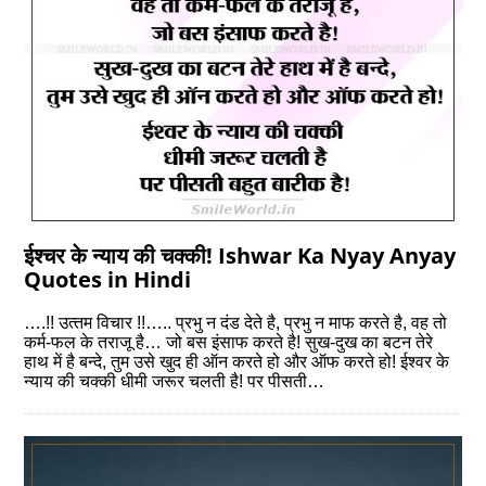
ईश्‍चर के न्‍याय की चक्‍की! Ishwar Ka Nyay Anyay
Quotes in Hindi
….!! उत्‍तम विचार !!….. प्रभु न दंड देते है, प्रभु न माफ करते है, वह तो
कर्म-फल के तराजू है… जो बस इंसाफ करते है! सुख-दुख का बटन तेरे
हाथ में है बन्‍दे, तुम उसे खुद ही ऑन करते हो और ऑफ करते हो! ईश्वर के
न्‍याय की चक्‍की धीमी जरूर चलती है! पर पीसती…