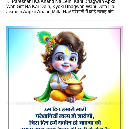
Ki Pareshani Ka Anand Na Lein, Kahi Bhagwan Apko
Wah Gift Na Kar Dein, Kyoki Bhagwan Wahi Deta Hai,
Jismein Aapko Anand Milta Hai! परेशानी में कोई सलाह मांगे…