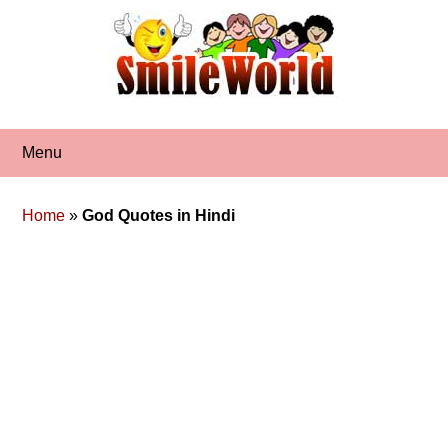
Skip
to
content
Menu
Home
»
God Quotes in Hindi