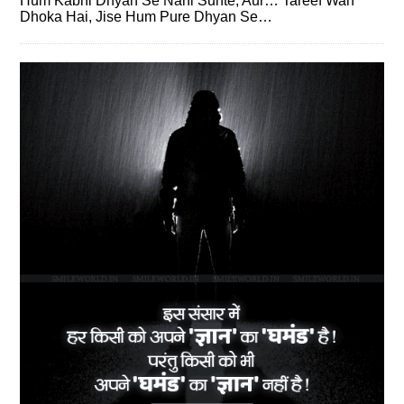
Hum Kabhi Dhyan Se Nahi Sunte, Aur… Tareef Wah
Dhoka Hai, Jise Hum Pure Dhyan Se…