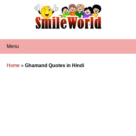
Skip
to
content
Menu
Home
»
Ghamand Quotes in Hindi