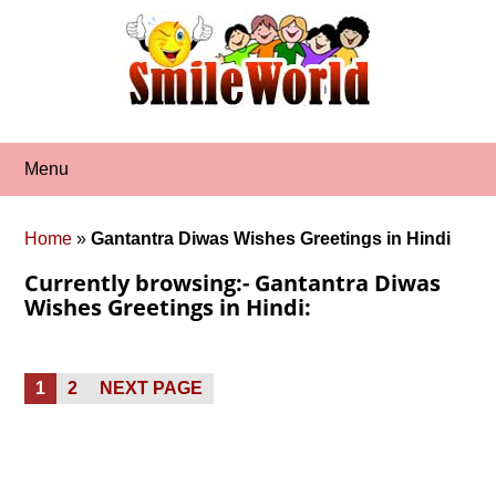
Skip
to
content
Menu
Home
»
Gantantra Diwas Wishes Greetings in Hindi
Currently browsing:- Gantantra Diwas
Wishes Greetings in Hindi:
Posts
PAGE
PAGE
1
2
NEXT PAGE
pagination