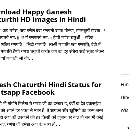
nload Happy Ganesh
urthi HD Images in Hindi
 जय गणेश, जय गणेश देवा गणपती बाप्पा मोरया, मंगलमुर्ती मोरया !!!
तये नमः॥ ॐ गं गणपतये नमः॥ हैप्पी गणेश चतुर्थी। भक्ति
क्ति गणपति। सिद्दी गणपति, लक्ष्मी गणपति महा गणपति, देवो में
ेरे गणपति हैप्पी गणेश चतुर्थी करके जग का दूर अंधेरा आई सुबह लेकर
शियाँ गणपती जी की…
sh Chaturthi Hindi Status for
Fun
tsapp Facebook
Hin
 भी मांगोगे मिलेगा ये गणेश जी का दरबार है, देवों के देव वक्रतुंडा
Wis
को अपने हर भक्त से प्यार है..!! आपका और खुशियो का जन्म-जन्म
हो आप की तरक्की की हर किसी की ज़ुबान पर बात हो जब भी कोई
 आए, गणेश जी हमेशा आप के साथ हो…