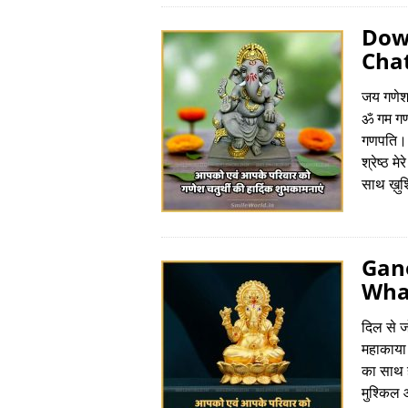
Dow
Chat
जय गणेश,
ॐ गम गणप
गणपति। श
श्रेष्ठ म
साथ ख़ु
Gane
Wha
दिल से जो
महाकाया 
का साथ 
मुश्किल