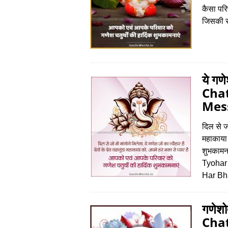
कैसा परि
जिसकी रख
ये गण
Chat
Mes
दिल से जो
महाकाया 
शुभकाम
Tyohar
Har Bh
गणेशो
Chat