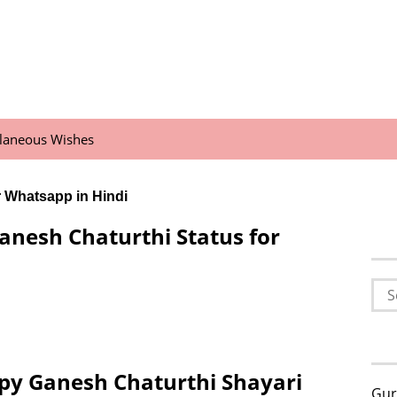
llaneous Wishes
r Whatsapp in Hindi
anesh Chaturthi Status for
Sea
for:
py Ganesh Chaturthi Shayari
Gur