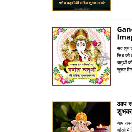
Gane
Ima
सब शुभ क
सिध को ल
चतुर्थी 
सुरूर मि
आप सब
शुभका
आप सबको 
आँखो मे 