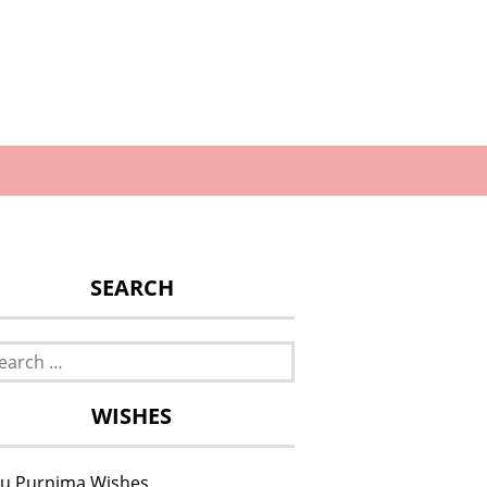
SEARCH
rch
WISHES
u Purnima Wishes