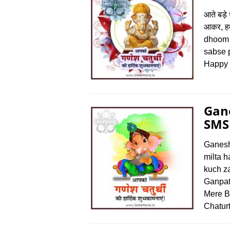
आते बड़े 
आकर, हमा
dhoom s
sabse p
Happy 
Gan
SMS 
Ganesh 
milta 
kuch z
Ganpati
Mere B
Chatur