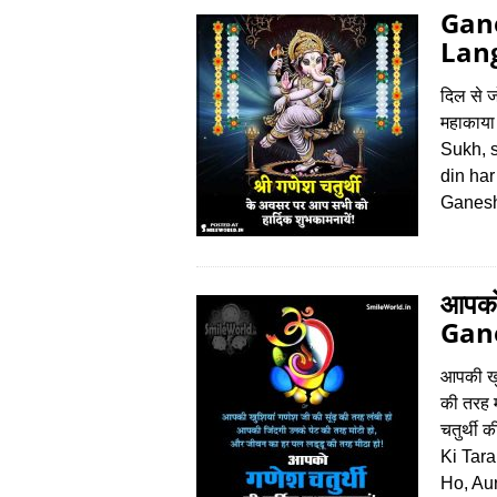
Gane
Lan
दिल से जो
महाकाया 
Sukh, 
din ha
Ganesh
आपको 
Gan
आपकी खुश
की तरह 
चतुर्थी
Ki Tar
Ho, Au