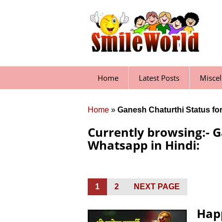
Skip
to
content
Home
Latest Posts
Misce
Home
»
Ganesh Chaturthi Status fo
Currently browsing:- G
Whatsapp in Hindi:
Posts
PAGE
1
PAGE
2
NEXT PAGE
pagination
Hap