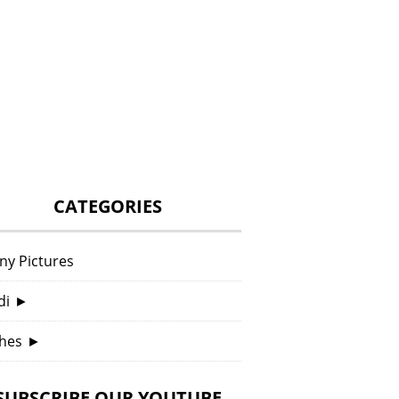
CATEGORIES
ny Pictures
di
►
hes
►
SUBSCRIBE OUR YOUTUBE