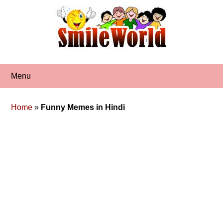
Skip
to
content
Menu
Home
»
Funny Memes in Hindi