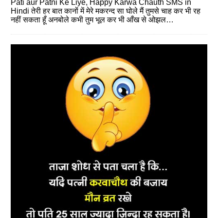
Pati aur Patni Ke Liye, Happy Karwa Chauth SMS in
Hindi तेरी हर बात कानों में मेरे मकरन्द सा घोले मैं तुमसे चाह कर भी रह
नहीं सकता हूँ अनबोले कभी तुम भूल कर भी आँख से ओझल…