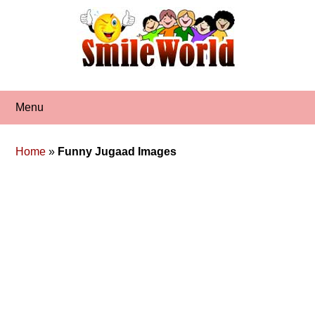
Skip
to
content
Menu
Home
»
Funny Jugaad Images