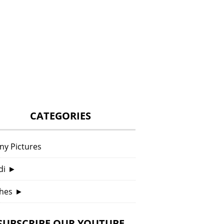
CATEGORIES
ny Pictures
di
►
hes
►
SUBSCRIBE OUR YOUTUBE