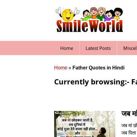
Skip
to
content
Home
Latest Posts
Misce
Home
»
Father Quotes in Hindi
Currently browsing:- F
जब मा
जब मां छ
जब पिता