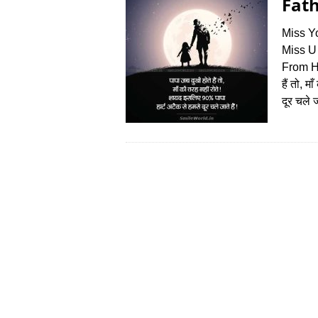
Fath
Miss Y
Miss U
From He
हैं तो, 
दूर चले