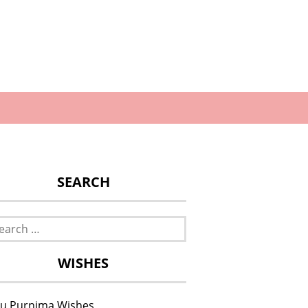
SEARCH
rch
WISHES
u Purnima Wishes