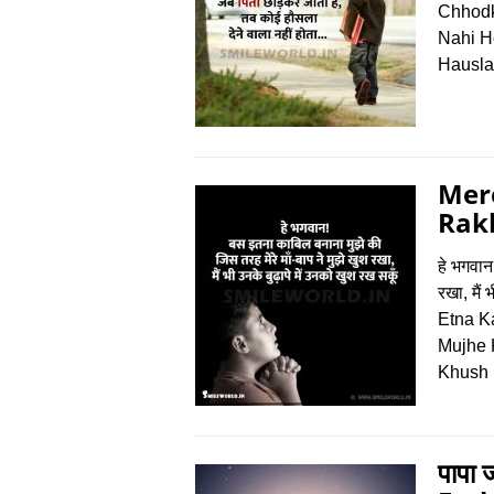
Chhodk
Nahi H
Hausla
Mer
Rak
हे भगवान
रखा, मैं
Etna K
Mujhe 
Khush 
पापा 