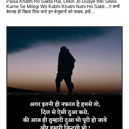
Paisa Khatm Ho Sakta Hai, Lekin Jo Duaye Inki Sewa
Karne Se Milegi Wo Kabhi Khatm Nahi Ho Sakti…!! कभी
बेवजह ही खिला दिया करो इन बेजुबानों को साहब, इन्‍हें…