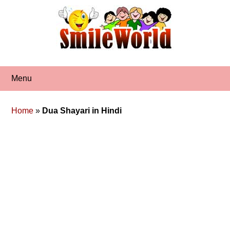
Skip
to
content
Menu
Home
»
Dua Shayari in Hindi