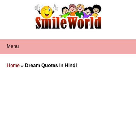
Skip
to
content
Menu
Home
»
Dream Quotes in Hindi