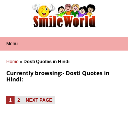
Skip
to
content
Menu
Home
»
Dosti Quotes in Hindi
Currently browsing:- Dosti Quotes in
Hindi:
Posts
PAGE
PAGE
1
2
NEXT PAGE
pagination