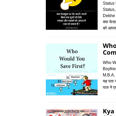
Status
Status
Dekhe 
क्या फे
को आपस म
Who
Com
Who Wou
Boyfrie
M.B.A,
यह पता नह
पाल ने 
Kya 