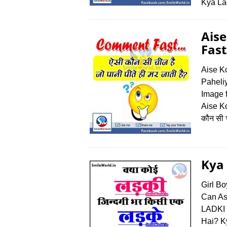
Kya La
Aise
Fast
Aise Ko
Paheli
Image 
Aise Ko
कौन सी च
Kya 
Girl B
Can As
LADKI 
Hai? K