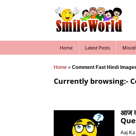
Skip
to
content
Home
Latest Posts
Misce
Home
»
Comment Fast Hindi Image
Currently browsing:- 
आज 
Ques
Aaj Ka