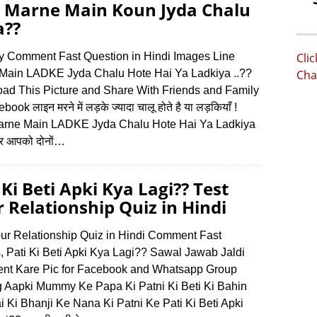
e Marne Main Koun Jyda Chalu
a??
oy Comment Fast Question in Hindi Images Line
Cli
Main LADKE Jyda Chalu Hote Hai Ya Ladkiya ..??
Cha
ad This Picture and Share With Friends and Family
ook लाइन मरने में लड़के ज्यादा चालू होते है या लड़कियाँ !
arne Main LADKE Jyda Chalu Hote Hai Ya Ladkiya
र आपको दोनों…
 Ki Beti Apki Kya Lagi?? Test
 Relationship Quiz in Hindi
our Relationship Quiz in Hindi Comment Fast
, Pati Ki Beti Apki Kya Lagi?? Sawal Jawab Jaldi
t Kare Pic for Facebook and Whatsapp Group
g Aapki Mummy Ke Papa Ki Patni Ki Beti Ki Bahin
 Ki Bhanji Ke Nana Ki Patni Ke Pati Ki Beti Apki