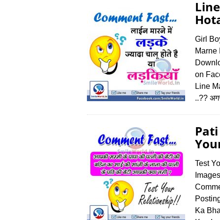
Lin
Hot
Girl B
Marne 
Downlo
on Faceb
Line M
..?? अग
Pati
Your
Test Y
Images
Commen
Postin
Ka Bhai