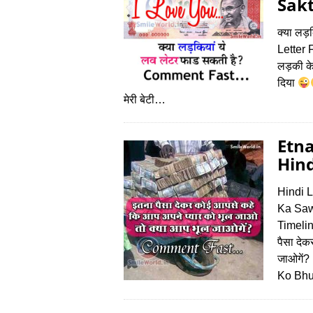
Sakt
क्या लड़
Letter 
लड़की के
दिया
मेरी बेटी…
Etna
Hin
Hindi 
Ka Saw
Timelin
पैसा दे
जाओगें
Ko Bh