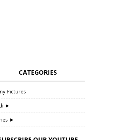
CATEGORIES
ny Pictures
di
►
hes
►
SUBSCRIBE OUR YOUTUBE