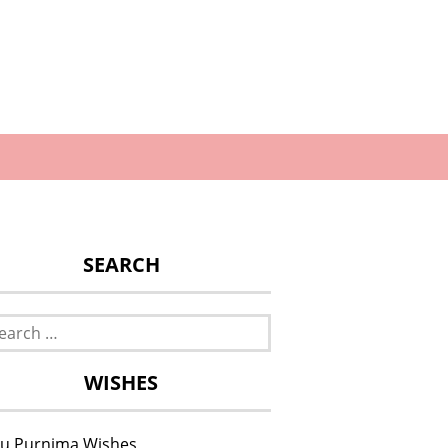
SEARCH
rch
WISHES
u Purnima Wishes