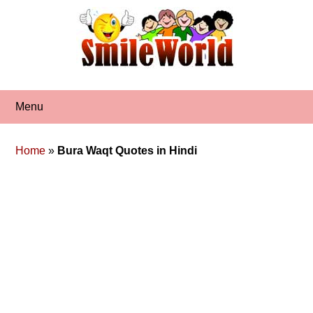
Skip
to
content
Menu
Home
»
Bura Waqt Quotes in Hindi