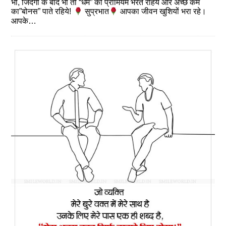
भी, जिंदगी के बाद भी तो “धर्म” की प्रीमियम भरते रहिये और अच्छे कर्म
का”बोनस” पाते रहिये!
सुप्रभात
आपका जीवन खुशियों भरा रहे।
आपके…