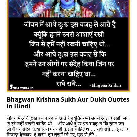
Bhagwan Krishna Sukh Aur Dukh Quotes
in Hindi
जीवन में आधे दु:ख इस वजह से आते है क्यूंकि हमने उनसे आशाऐं रखी जिन
से हमें नहीं रखनी चाहिए थी… और आधे दु:ख इस वजह से कि हमने उन
लोगों पर संदेह किया जिन पर नहीं करना चाहिए था… राधे राधे… सूरत ए
मिजाज़ देखकर, हे कृष्ण, हम तुझमें खो गए, मुख से तेरे…