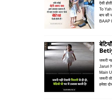
ऐसी होत
To Yah
बाप की ज
BAAP 
बेटिय
Beti
जरूरी नही
Jaruri
Main Uja
जरूरी तो
हमेशा दो