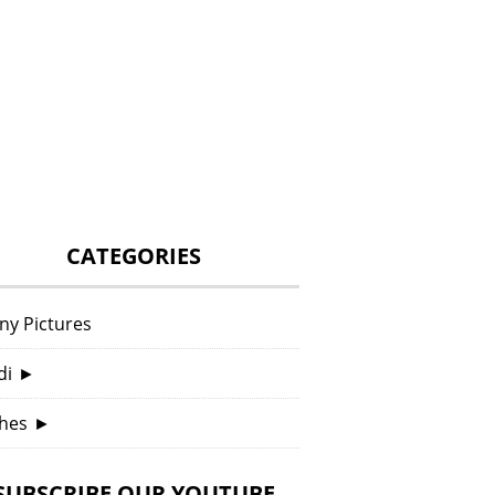
CATEGORIES
ny Pictures
di
►
hes
►
SUBSCRIBE OUR YOUTUBE