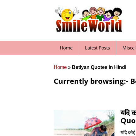
Skip
to
content
Home
Latest Posts
Misce
Home
»
Betiyan Quotes in Hindi
Currently browsing:- B
यदि 
Quot
यदि कोई 