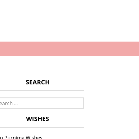
SEARCH
rch
WISHES
u Purnima Wishes