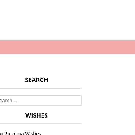
SEARCH
rch
WISHES
u Purnima Wishes