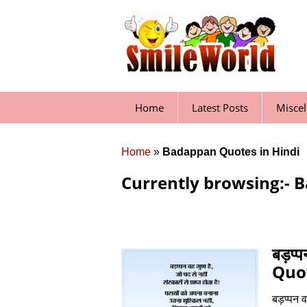
Skip
to
content
Home
Latest Posts
Misce
Home
»
Badappan Quotes in Hindi
Currently browsing:- 
बड़प्
Quo
बड़प्‍पन 