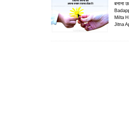
बनाना उत
Badapp
Milta 
Jitna 