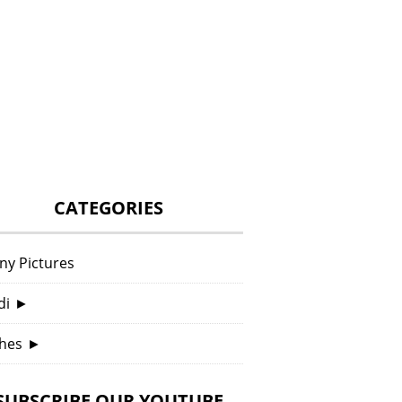
CATEGORIES
ny Pictures
di
►
hes
►
SUBSCRIBE OUR YOUTUBE