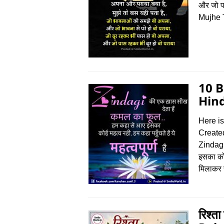
और जो प
Mujhe 
10 B
Hind
Here i
Create
Zindagi
इसका कोई 
मिलाकर च
रिश्‍