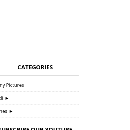
CATEGORIES
ny Pictures
di
►
hes
►
SUBSCRIBE OUR YOUTUBE