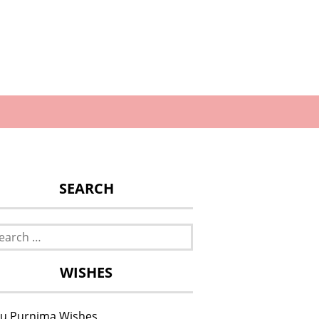
SEARCH
rch
WISHES
u Purnima Wishes