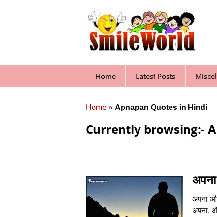
Skip
to
content
Home
Latest Posts
Misce
Home
»
Apnapan Quotes in Hindi
Currently browsing:- 
अपना औ
अपना और 
अपना, और