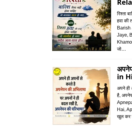
Rela
रिश्‍ता 
हवा की 
Barish
Jaye, 
Khamosh
जो…
अपने
in H
अपने ही 
है, अपन
Apnepa
Hai, Ap
खुल कर 