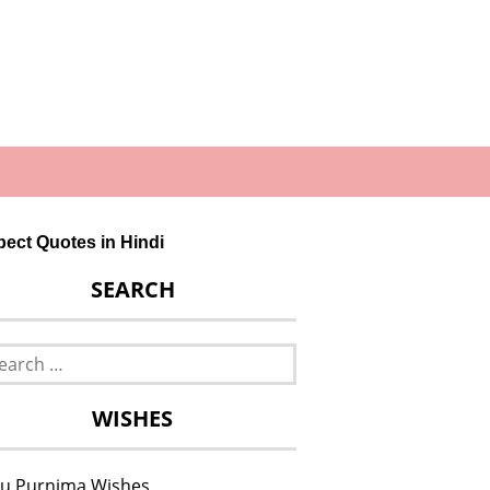
spect Quotes in Hindi
SEARCH
rch
WISHES
u Purnima Wishes