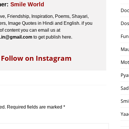
her:
Smile World
Doo
e, Friendship, Inspiration, Poems, Shayari,
Dos
s, Image Quotes in Hindi and English. if you
 of content you can email us at
Fun
.in@gmail.com
to get publish here.
Mau
o Follow on Instagram
Mot
Pya
Sad
Smi
ed.
Required fields are marked
*
Yaa