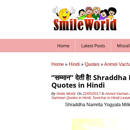
Skip
to
content
Home
Latest Posts
Misce
Home
»
Hindi
»
Quotes
»
Anmol Vacha
”सम्‍मान” देती है! Shrad
Quotes in Hindi
By
Smile World
On
22/05/2017
In
Anmol Vachan /
Samman Quotes in Hindi
,
Suvichar in Hindi
Leav
Shraddha Namrita Yogyata Milk