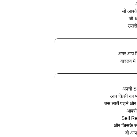
आ
जो आपके अ
जो 
उससे 
अगर आप कि
वास्‍तव मे
अपनी S
आप किसी का प्‍
उस लातें पड़ने और
आपसे 
Self Re
और जिसके सामन
वो आपक