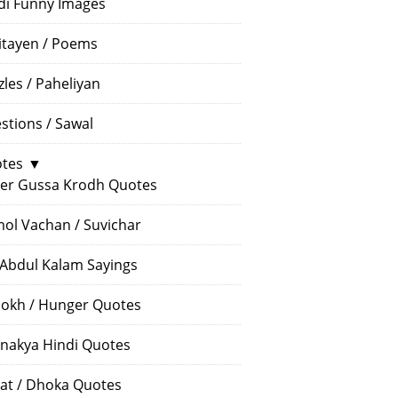
di Funny Images
itayen / Poems
zles / Paheliyan
stions / Sawal
tes
▼
er Gussa Krodh Quotes
ol Vachan / Suvichar
 Abdul Kalam Sayings
okh / Hunger Quotes
nakya Hindi Quotes
at / Dhoka Quotes