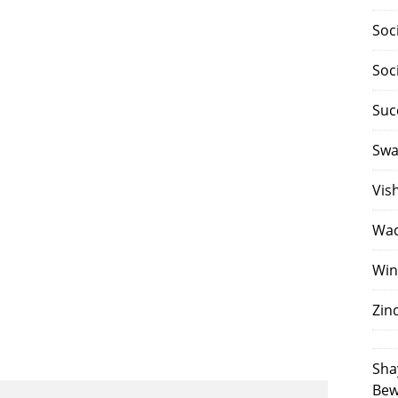
Soc
Soc
Suc
Swa
Vis
Waq
Win
Zin
Sha
Bew