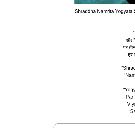
Shraddha Namrita Yogyata 
”
और ”य
पर तीनो
हर ज
“Shra
“Nam
“Yogy
Par 
Viy
“S