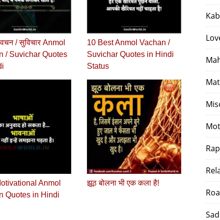
Kab
Lov
वचन / सुविचार Anmol
10 Best Anmol Vachan /
 / Suvichar Quotes
Suvichar Quotes in Hindi
Mah
di
Status
Mat
Mis
Mot
Rap
Rel
otivational Anmol
झूठ बोलना भी एक कला है!
Roa
 Quotes in Hindi
Sad