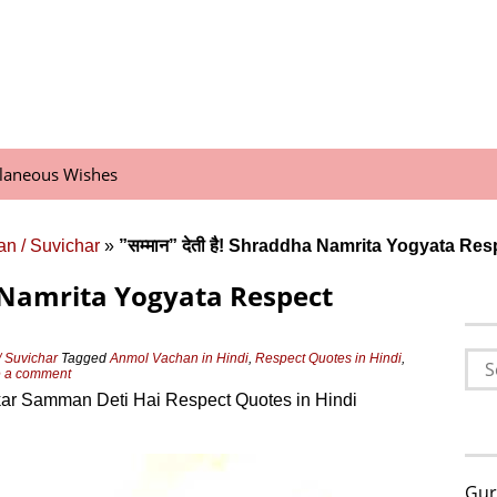
llaneous Wishes
n / Suvichar
»
”सम्‍मान” देती है! Shraddha Namrita Yogyata Re
dha Namrita Yogyata Respect
Sea
 Suvichar
Tagged
Anmol Vachan in Hindi
,
Respect Quotes in Hindi
,
e a comment
for:
ar Samman Deti Hai Respect Quotes in Hindi
Gur