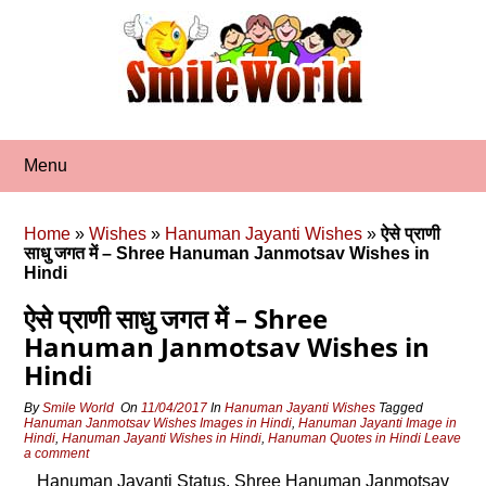
Skip
to
content
Menu
Home
»
Wishes
»
Hanuman Jayanti Wishes
»
ऐसे प्राणी
साधु जगत में – Shree Hanuman Janmotsav Wishes in
Hindi
ऐसे प्राणी साधु जगत में – Shree
Hanuman Janmotsav Wishes in
Hindi
By
Smile World
On
11/04/2017
In
Hanuman Jayanti Wishes
Tagged
Hanuman Janmotsav Wishes Images in Hindi
,
Hanuman Jayanti Image in
Hindi
,
Hanuman Jayanti Wishes in Hindi
,
Hanuman Quotes in Hindi
Leave
a comment
Hanuman Jayanti Status, Shree Hanuman Janmotsav