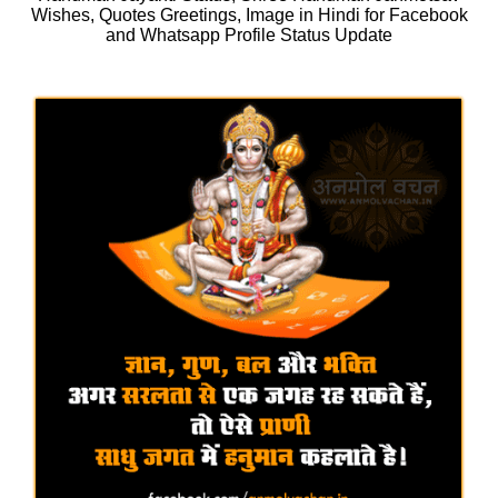
Wishes, Quotes Greetings, Image in Hindi for Facebook
and Whatsapp Profile Status Update