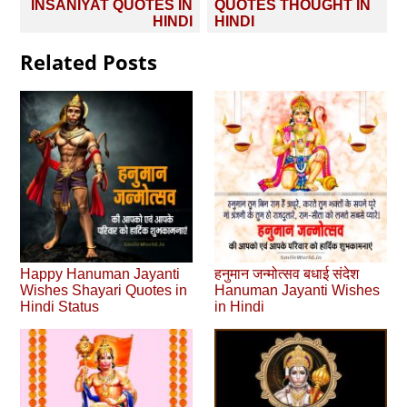
INSANIYAT QUOTES IN
QUOTES THOUGHT IN
HINDI
HINDI
Related Posts
Happy Hanuman Jayanti
हनुमान जन्मोत्सव बधाई संदेश
Wishes Shayari Quotes in
Hanuman Jayanti Wishes
Hindi Status
in Hindi