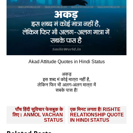
Akad Attitude Quotes in Hindi Status
अकड़
इस शब्द मं कोई मात्रा नहीं है,
लेकिन फिर भी अलग-अलग मात्रा में
सबके पास है!
Post
पॉंच हिंदी सुविचार फेसबुक के
एक मिनट लगता है! RISHTE
navigation
लिए। ANMOL VACHAN
RELATIONSHIP QUOTE
STATUS
IN HINDI STATUS