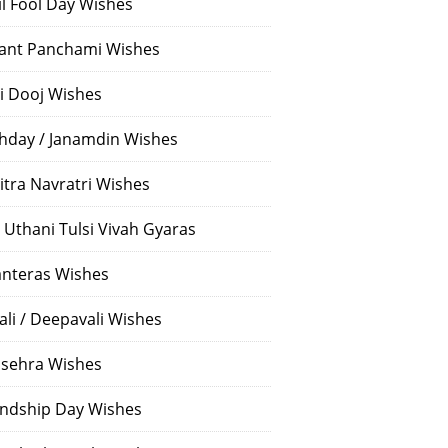
il Fool Day Wishes
ant Panchami Wishes
i Dooj Wishes
thday / Janamdin Wishes
itra Navratri Wishes
 Uthani Tulsi Vivah Gyaras
nteras Wishes
ali / Deepavali Wishes
sehra Wishes
endship Day Wishes