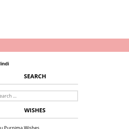
indi
SEARCH
rch
WISHES
u Purnima Wishes