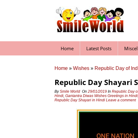
Skip
to
content
Home
Latest Posts
Misce
Home
»
Wishes
»
Republic Day of In
Republic Day Shayari 
By
Smile World
On
29/01/2019
In
Republic Day o
Hindi
,
Gantantra Diwas Wishes Greetings in Hindi
Republic Day Shayari in Hindi
Leave a comment