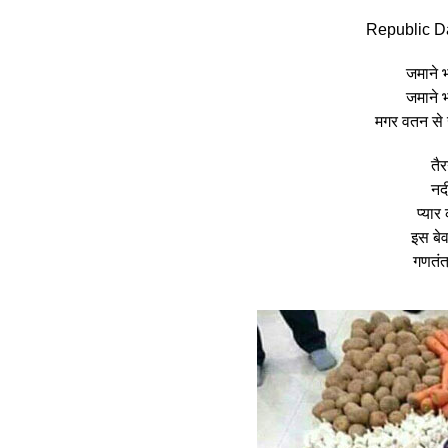
Republic D
जमाने 
जमाने 
मगर वतन से 
तैर
नदी
प्यार
इस बेवफ़
गणतंत