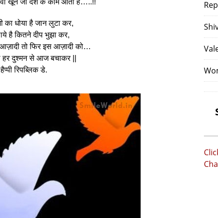
वो खून जो देश के काम आता है…..!!
Rep
मी का धोया है जान लुटा कर,
Shi
ये है कितने दीप भुझा कर,
ह आज़ादी तो फिर इस आज़ादी को…
Val
 हर दुश्मन से आज बचाकर ||
Wom
हैप्पी रिपब्लिक डे.
Cli
Cha