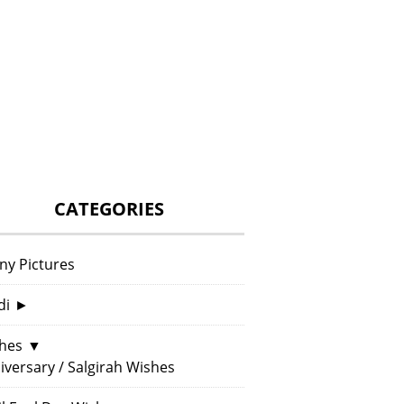
CATEGORIES
ny Pictures
di
►
hes
▼
iversary / Salgirah Wishes