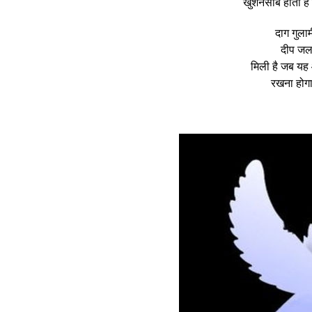
खुशनसीब होता है 
दाग गुला
दीप जला
मिली है जब य
रखना होगा