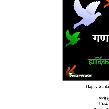
Happy Gantan
आओ झु
जिनके ह