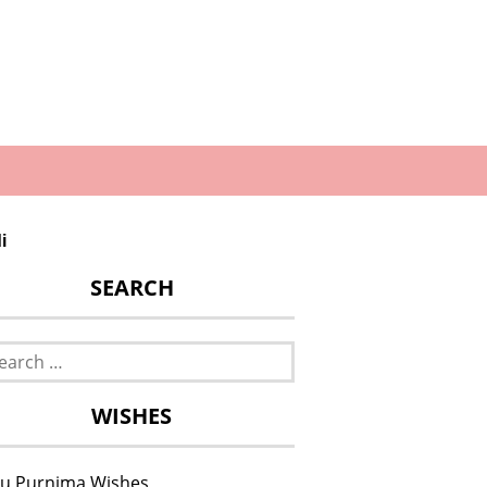
i
SEARCH
rch
WISHES
u Purnima Wishes