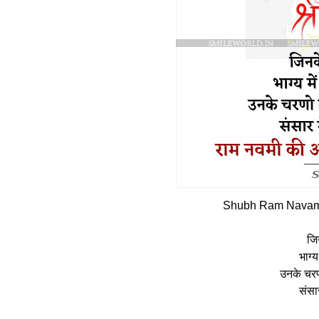
Shubh Ram Navami 
जिन
भाग्य
उनके चरण
संसा