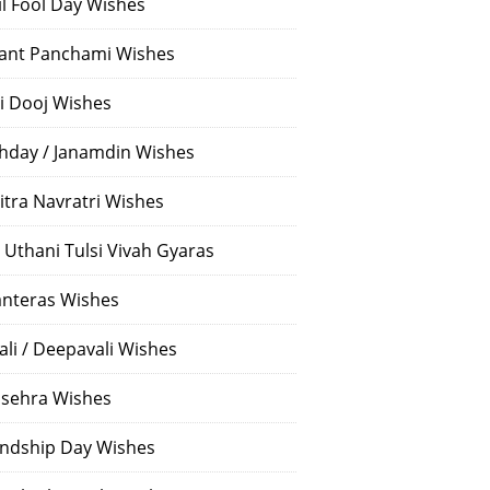
il Fool Day Wishes
ant Panchami Wishes
i Dooj Wishes
thday / Janamdin Wishes
itra Navratri Wishes
 Uthani Tulsi Vivah Gyaras
nteras Wishes
ali / Deepavali Wishes
sehra Wishes
endship Day Wishes