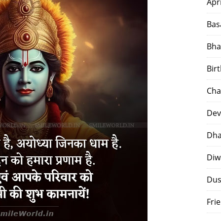
Apr
Bas
Bha
Bir
Cha
Dev
Dha
Diw
Dus
Fri