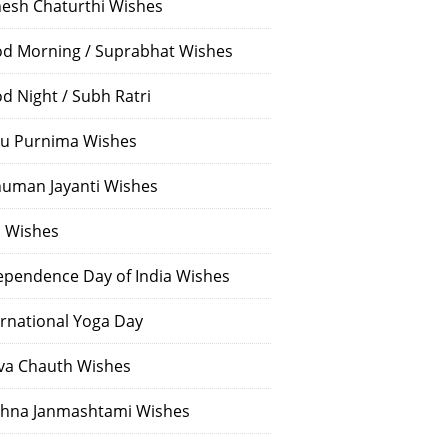
esh Chaturthi Wishes
d Morning / Suprabhat Wishes
d Night / Subh Ratri
u Purnima Wishes
uman Jayanti Wishes
i Wishes
ependence Day of India Wishes
ernational Yoga Day
va Chauth Wishes
shna Janmashtami Wishes