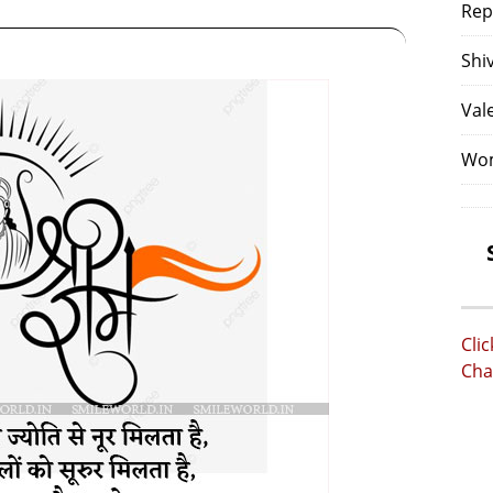
Rep
Shi
Val
Wom
Cli
Cha