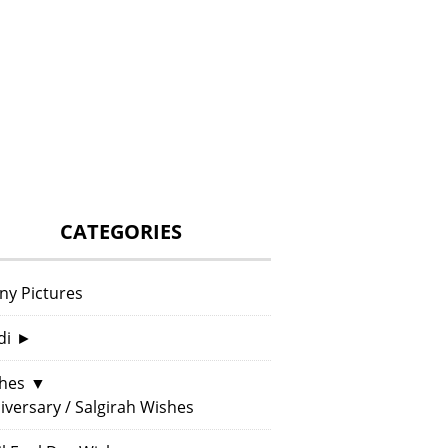
CATEGORIES
ny Pictures
di
►
hes
▼
iversary / Salgirah Wishes