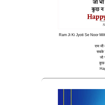
Ram Ji Ki Jyoti Se Noor Mi
राम जी 
सबके द
जो भ
कुछ 
Ha