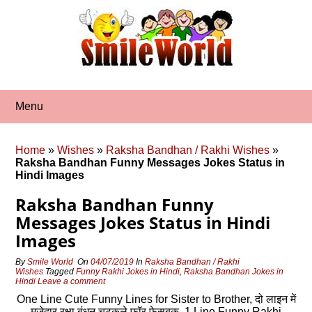
Skip
to
content
Menu
Home
»
Wishes
»
Raksha Bandhan / Rakhi Wishes
»
Raksha Bandhan Funny Messages Jokes Status in
Hindi Images
Raksha Bandhan Funny
Messages Jokes Status in Hindi
Images
By
Smile World
On
04/07/2019
In
Raksha Bandhan / Rakhi
Wishes
Tagged
Funny Rakhi Jokes in Hindi
,
Raksha Bandhan Jokes in
Hindi
Leave a comment
One Line Cute Funny Lines for Sister to Brother, दो लाइन में
मजेदार रक्षा बंधन चुटकुले फॉर फेसबुक, 1 Line Funny Rakhi