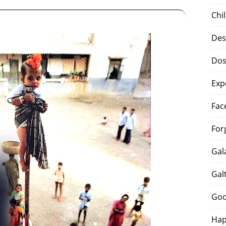
Chi
Des
Dos
Exp
Fac
For
Gal
Gal
God
Hap