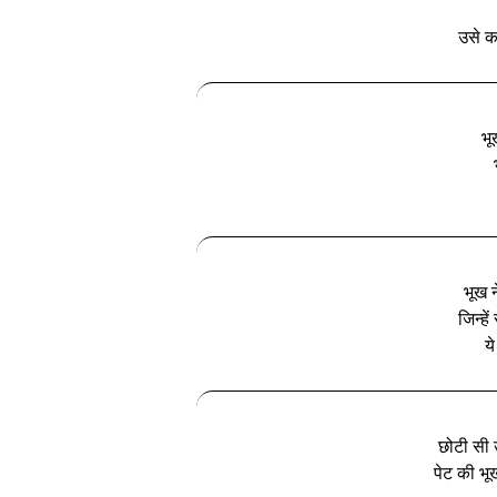
उसे क
भू
भूख 
जिन्‍ह
ये
छोटी सी उम
पेट की भू