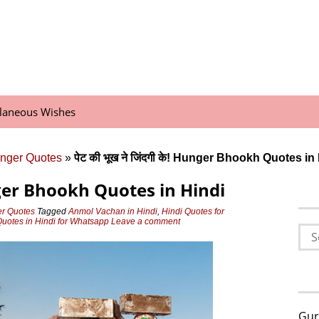
llaneous Wishes
nger Quotes
»
पेट की भूख ने जिंदगी के! Hunger Bhookh Quotes in
 Hunger Bhookh Quotes in Hindi
er Quotes
Tagged
Anmol Vachan in Hindi
,
Hindi Quotes for
uotes in Hindi for Whatsapp
Leave a comment
Sea
for:
Gur