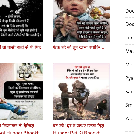
Doo
Dos
Fun
ी तो बासी रोटी से भी मिट
फेंक रहे जो तुम खाना क्योंकि…
Mau
।
Mot
Pya
Sad
Smi
Yaa
 खिलाकर तो देखिए!
पेट की भूख ने पत्‍थर उठवा दिए!
yat Hunger Bhookh
Hunger Pet Ki Bhookh