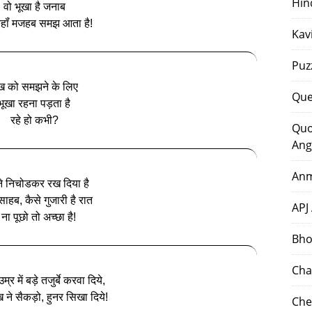
Hin
वो भूखा है जनाब
हॉं मजहब समझ आता है!
Kav
Puz
ख को समझने के लिए
Que
भूखा रहना पड़ता है
रहे हो कभी?
Quo
Ang
Anm
ने निचोडकर रख दिया है
ें साहब, कैसे गुजारी है रात
APJ
 ना पूछो तो अच्‍छा है!
Bho
Cha
्र में बड़े तजुर्बे करवा दिये,
ख ने सैकड़ो, हुनर सिखा दिये!
Che