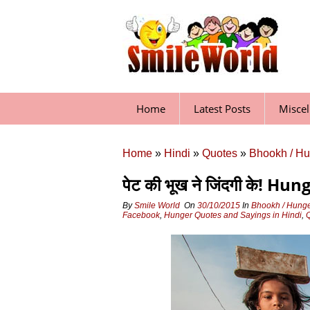
Skip
to
content
Home
Latest Posts
Misce
Home
»
Hindi
»
Quotes
»
Bhookh / Hu
पेट की भूख ने जिंदगी के!
By
Smile World
On
30/10/2015
In
Bhookh / Hung
Facebook
,
Hunger Quotes and Sayings in Hindi
,
Q