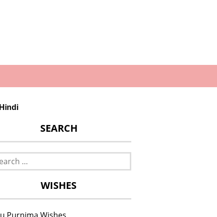
 Hindi
SEARCH
rch
WISHES
u Purnima Wishes