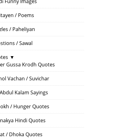
di Funny Images
itayen / Poems
zles / Paheliyan
stions / Sawal
tes
▼
er Gussa Krodh Quotes
ol Vachan / Suvichar
 Abdul Kalam Sayings
okh / Hunger Quotes
nakya Hindi Quotes
at / Dhoka Quotes