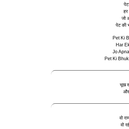
पेट
हर
जो अ
पेट की 
Pet Ki 
Har E
Jo Apna
Pet Ki Bhuk
भूख सा
और 
वो रा
वो र