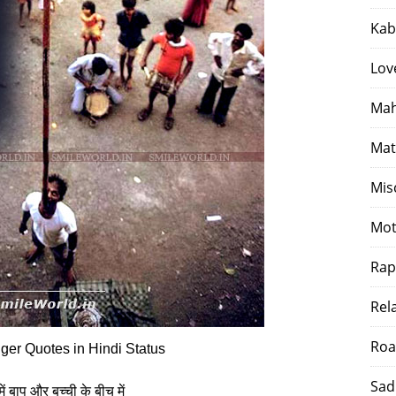
Kab
Lov
Mah
Mat
Mis
Mot
Rap
Rel
Roa
er Quotes in Hindi Status
Sad
में बाप और बच्‍ची के बीच में