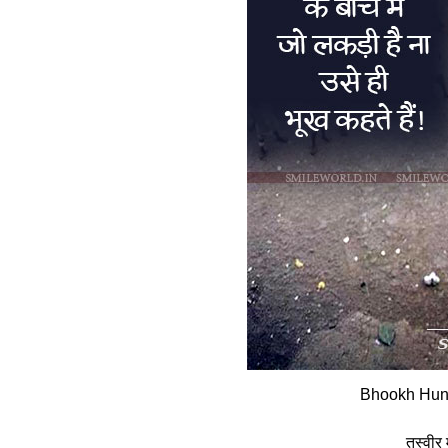
Bhookh Hung
तस्‍वीर 