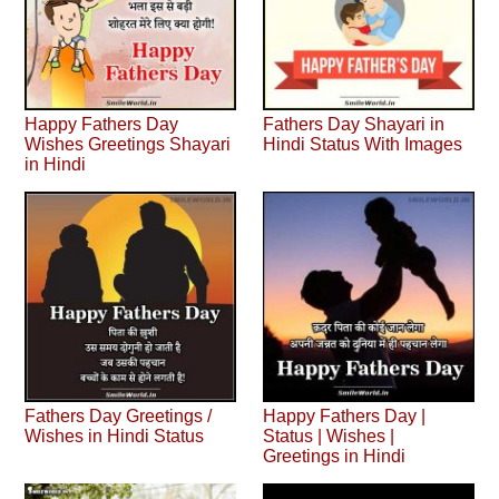
Happy Fathers Day
Fathers Day Shayari in
Wishes Greetings Shayari
Hindi Status With Images
in Hindi
Fathers Day Greetings /
Happy Fathers Day |
Wishes in Hindi Status
Status | Wishes |
Greetings in Hindi