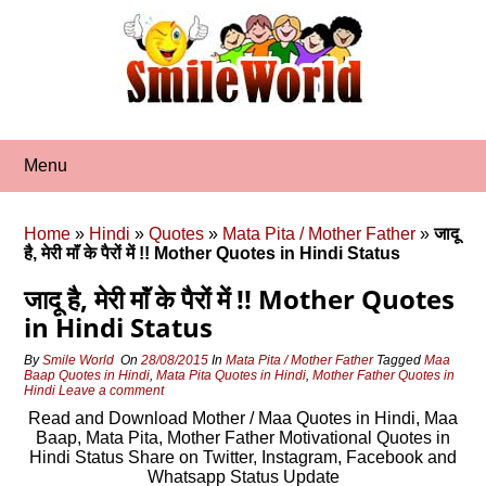
Skip
to
content
Menu
Home
»
Hindi
»
Quotes
»
Mata Pita / Mother Father
»
जादू
है, मेरी माॅं के पैरों में !! Mother Quotes in Hindi Status
जादू है, मेरी माॅं के पैरों में !! Mother Quotes
in Hindi Status
By
Smile World
On
28/08/2015
In
Mata Pita / Mother Father
Tagged
Maa
Baap Quotes in Hindi
,
Mata Pita Quotes in Hindi
,
Mother Father Quotes in
Hindi
Leave a comment
Read and Download Mother / Maa Quotes in Hindi, Maa
Baap, Mata Pita, Mother Father Motivational Quotes in
Hindi Status Share on Twitter, Instagram, Facebook and
Whatsapp Status Update