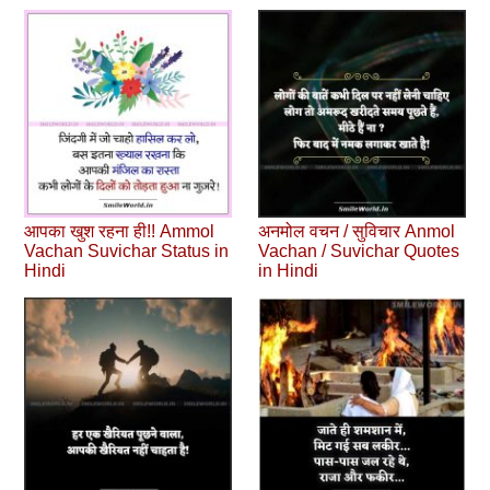
आपका खुश रहना ही!! Ammol
अनमोल वचन / सुविचार Anmol
Vachan Suvichar Status in
Vachan / Suvichar Quotes
Hindi
in Hindi