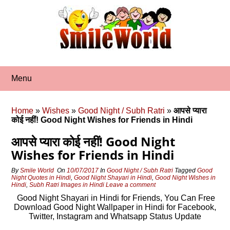
Skip
to
content
Menu
Home
»
Wishes
»
Good Night / Subh Ratri
»
आपसे प्‍यारा
कोई नहीं! Good Night Wishes for Friends in Hindi
आपसे प्‍यारा कोई नहीं! Good Night
Wishes for Friends in Hindi
By
Smile World
On
10/07/2017
In
Good Night / Subh Ratri
Tagged
Good
Night Quotes in Hindi
,
Good Night Shayari in Hindi
,
Good Night Wishes in
Hindi
,
Subh Ratri Images in Hindi
Leave a comment
Good Night Shayari in Hindi for Friends, You Can Free
Download Good Night Wallpaper in Hindi for Facebook,
Twitter, Instagram and Whatsapp Status Update