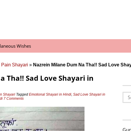
llaneous Wishes
/ Pain Shayari
»
Nazrein Milane Dum Na Tha!! Sad Love Shaya
 Tha!! Sad Love Shayari in
Sea
in Shayari
Tagged
Emotional Shayari in Hindi
,
Sad Love Shayari in
di
7 Comments
for:
Gur