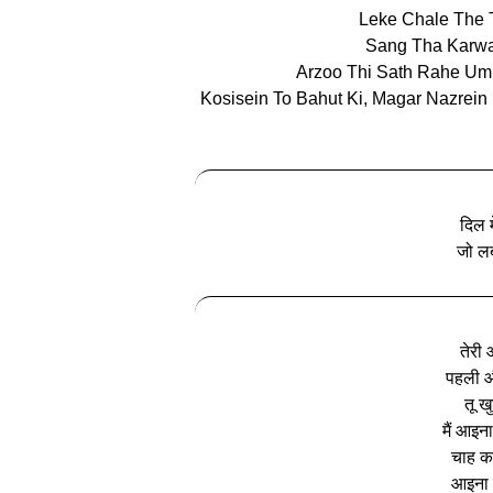
Leke Chale The 
Sang Tha Karw
Arzoo Thi Sath Rahe Um
Kosisein To Bahut Ki, Magar Nazrein 
दिल मे
जो लब
तेरी 
पहली औ
तू ख
मैं आइना
चाह कर
आइना ह