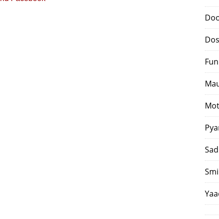
Doo
Dos
Fun
Mau
Mot
Pya
Sad
Smi
Yaa