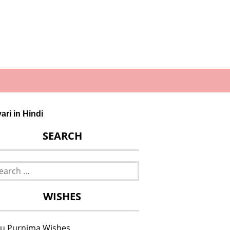
ri in Hindi
SEARCH
rch
WISHES
u Purnima Wishes