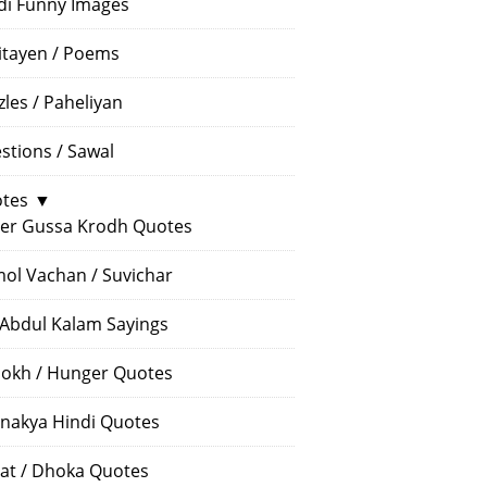
di Funny Images
itayen / Poems
zles / Paheliyan
stions / Sawal
tes
▼
er Gussa Krodh Quotes
ol Vachan / Suvichar
 Abdul Kalam Sayings
okh / Hunger Quotes
nakya Hindi Quotes
at / Dhoka Quotes