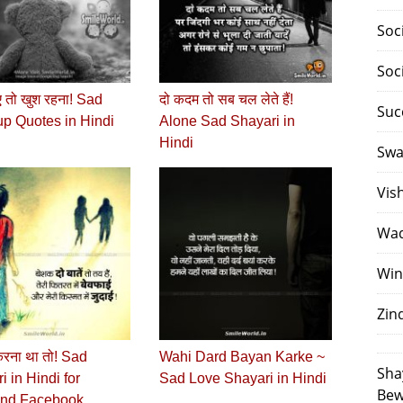
Soc
Soc
 तो खुश रहना! Sad
दो कदम तो सब चल लेते हैं!
Suc
p Quotes in Hindi
Alone Sad Shayari in
Hindi
Swa
Vis
Waq
Win
Zin
करना था तो! Sad
Wahi Dard Bayan Karke ~
Sha
i in Hindi for
Sad Love Shayari in Hindi
Bew
iend Facebook