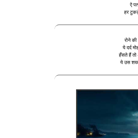
ऐ पत
हर टुकड़
रोने की
ये दर्द म
हँसते हैं त
ये उस शख्