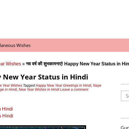
llaneous Wishes
ear Wishes
»
नव वर्ष की शुभकामनाएं! Happy New Year Status in Hi
appy New Year Status in Hindi
w Year Wishes
Tagged
Happy New Year Greetings in Hindi
,
Naye
e in Hindi
,
New Year Wishes in Hindi
Leave a comment
Sea
for:
 Hindi
 Hindi
Gur