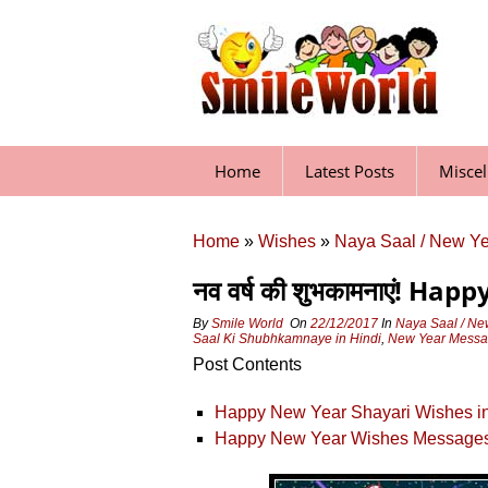
Skip
to
content
Home
Latest Posts
Misce
Home
»
Wishes
»
Naya Saal / New Y
नव वर्ष की शुभकामनाएं! H
By
Smile World
On
22/12/2017
In
Naya Saal / Ne
Saal Ki Shubhkamnaye in Hindi
,
New Year Messag
Post Contents
Happy New Year Shayari Wishes in
Happy New Year Wishes Messages