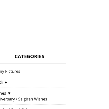
CATEGORIES
ny Pictures
di
►
hes
▼
iversary / Salgirah Wishes