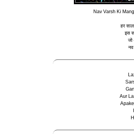
Nav Varsh Ki Mang
हर साल 
इस स
जो 
नव 
La
Sar
Gan
Aur La
Apake
H