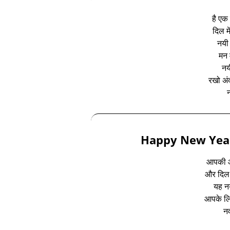
है एक
दिल म
नयी 
मन 
नय
रखो अंद
Happy New Year
आपकी आँ
और दिल म
यह नय
आपके लिए
नव