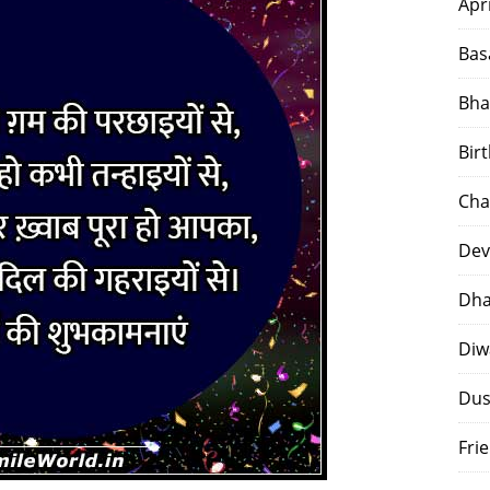
Apr
Bas
Bha
Bir
Cha
Dev
Dha
Diw
Dus
Fri