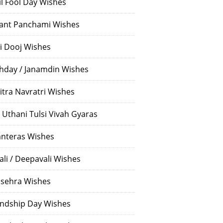
il Fool Day Wishes
ant Panchami Wishes
i Dooj Wishes
thday / Janamdin Wishes
itra Navratri Wishes
 Uthani Tulsi Vivah Gyaras
nteras Wishes
ali / Deepavali Wishes
sehra Wishes
endship Day Wishes