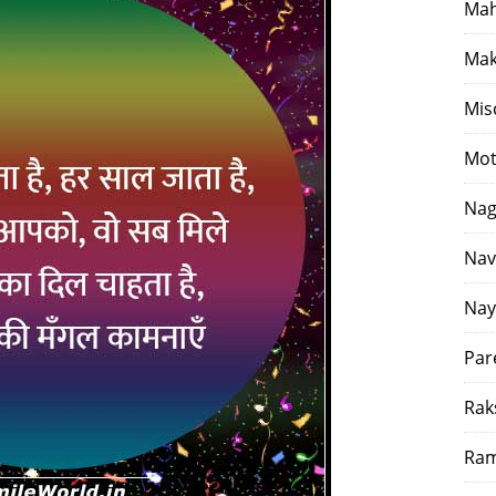
Mah
Mak
Mis
Mot
Nag
Nav
Nay
Par
Rak
Ram