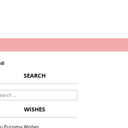
ndi
SEARCH
rch
WISHES
u Purnima Wishes