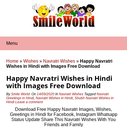
Skip
to
content
Menu
Home
»
Wishes
»
Navratri Wishes
»
Happy Navratri
Wishes in Hindi with Images Free Download
Happy Navratri Wishes in Hindi
with Images Free Download
By
Smile World
On
14/09/2020
In
Navratri Wishes
Tagged
Navratri
Greetings in Hindi
,
Navratri Wishes in Hindi
,
Shubh Navratri Wishes in
Hindi
Leave a comment
Download Free Happy Navratri Images, Wishes,
Greetings in Hindi for Facebook, Instagram Whatsapp
Status Update Share This Navratri Wishes With You
Friends and Family