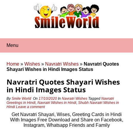
Skip
to
content
Menu
Home
»
Wishes
»
Navratri Wishes
»
Navratri Quotes
Shayari Wishes in Hindi Images Status
Navratri Quotes Shayari Wishes
in Hindi Images Status
By
Smile World
On
17/10/2020
In
Navratri Wishes
Tagged
Navratri
Greetings in Hindi
,
Navratri Wishes in Hindi
,
Shubh Navratri Wishes in
Hindi
Leave a comment
Get Navratri Shayari, Wises, Greeting Cards in Hindi
With Images Free Download and Share on Facebook,
Instagram, Whatsapp Friends and Family