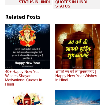
STATUS IN HINDI
QUOTES IN HINDI
STATUS
Related Posts
40+ Happy New Year
आपको नव वर्ष की शुभकामनाएं |
Wishes Shayari
Happy New Year Wishes
Motivational Quotes in
in Hindi
Hindi