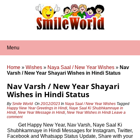
Skip
to
content
Menu
Home
»
Wishes
»
Naya Saal / New Year Wishes
»
Nav
Varsh / New Year Shayari Wishes in Hindi Status
Nav Varsh / New Year Shayari
Wishes in Hindi Status
By
Smile World
On
20/12/2023
In
Naya Saal / New Year Wishes
Tagged
Happy New Year Greetings in Hindi
,
Naye Saal Ki Shubhkamnaye in
Hindi
,
New Year Message in Hindi
,
New Year Wishes in Hindi
Leave a
comment
Get Happy New Year, Nav Varsh, Naye Saal Ki
Shubhkamnaye in Hindi Messages for Instagram, Twitter,
Facebook and Whatsapp Status Update, Share with your