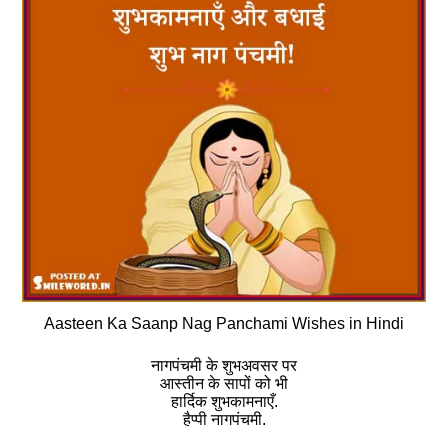
Aasteen Ka Saanp Nag Panchami Wishes in Hindi
नागपंचमी के शुभअवसर पर
आस्तीन के सापों को भी
हार्दिक शुभकामनाएँ.
हैप्पी नागपंचमी.