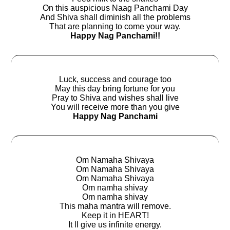
On this auspicious Naag Panchami Day
And Shiva shall diminish all the problems
That are planning to come your way.
Happy Nag Panchami!!
Luck, success and courage too
May this day bring fortune for you
Pray to Shiva and wishes shall live
You will receive more than you give
Happy Nag Panchami
Om Namaha Shivaya
Om Namaha Shivaya
Om Namaha Shivaya
Om namha shivay
Om namha shivay
This maha mantra will remove.
Keep it in HEART!
It ll give us infinite energy.