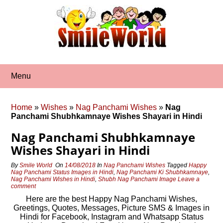
Skip
to
content
Menu
Home
»
Wishes
»
Nag Panchami Wishes
»
Nag
Panchami Shubhkamnaye Wishes Shayari in Hindi
Nag Panchami Shubhkamnaye
Wishes Shayari in Hindi
By
Smile World
On
14/08/2018
In
Nag Panchami Wishes
Tagged
Happy
Nag Panchami Status Images in Hindi
,
Nag Panchami Ki Shubhkamnaye
,
Nag Panchami Wishes in Hindi
,
Shubh Nag Panchami Image
Leave a
comment
Here are the
best Happy Nag Panchami Wishes,
Greetings, Quotes, Messages, Picture SMS & Images in
Hindi for Facebook, Instagram and Whatsapp Status