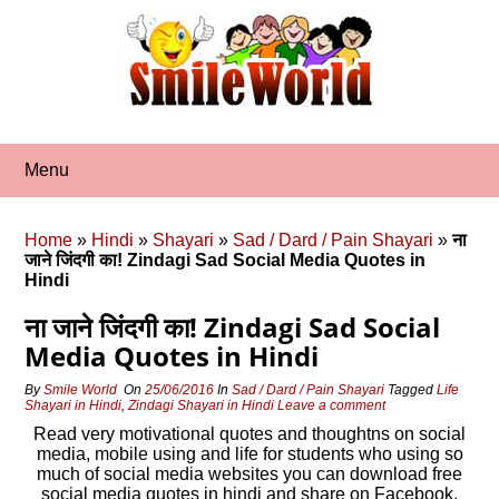
Skip
to
content
Menu
Home
»
Hindi
»
Shayari
»
Sad / Dard / Pain Shayari
»
ना
जाने जिंदगी का! Zindagi Sad Social Media Quotes in
Hindi
ना जाने जिंदगी का! Zindagi Sad Social
Media Quotes in Hindi
By
Smile World
On
25/06/2016
In
Sad / Dard / Pain Shayari
Tagged
Life
Shayari in Hindi
,
Zindagi Shayari in Hindi
Leave a comment
Read very motivational quotes and thoughtns on social
media, mobile using and life for students who using so
much of social media websites you can download free
social media quotes in hindi and share on Facebook,