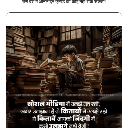
उस देश में ऑनलाइन फ्राड को कोई नहीं रोक सकता!