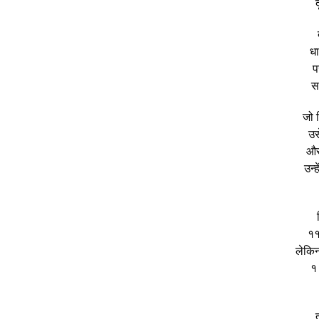
धा
प
स
जो 
उस
और 
उन्
११
लेकिन
१ 