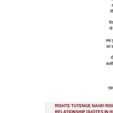
त
दे
दो
सब क
का 
द
बाकी
एक 
Post
RISHTE TUTENGE NAHI!! RI
navigation
RELATIONSHIP QUOTES IN H