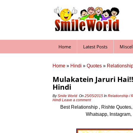
Skip
to
content
Home
Latest Posts
Misce
Home
»
Hindi
»
Quotes
»
Relationship
Mulakatein Jaruri Hai!
Hindi
By
Smile World
On
25/05/2015
In
Relationship / 
Hindi
Leave a comment
Best Relationship , Rishte Quotes
Whatsapp, Instagram, 