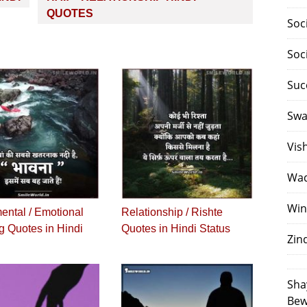
QUOTES
Soc
Soc
Suc
Swa
Vis
Waq
Win
ental / Emotional
Relationship / Rishte
g Quotes in Hindi
Quotes in Hindi Status
Zin
Sha
Bew