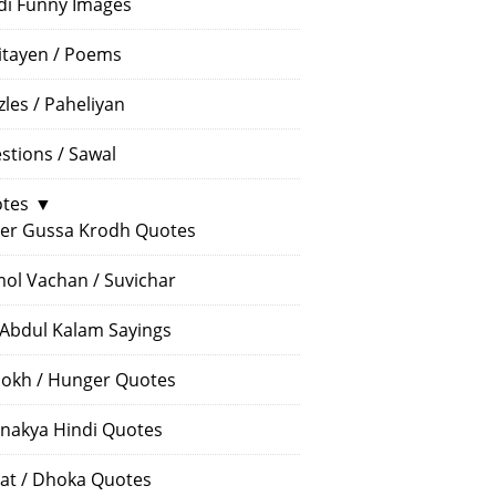
di Funny Images
itayen / Poems
zles / Paheliyan
stions / Sawal
tes
▼
er Gussa Krodh Quotes
ol Vachan / Suvichar
 Abdul Kalam Sayings
okh / Hunger Quotes
nakya Hindi Quotes
at / Dhoka Quotes