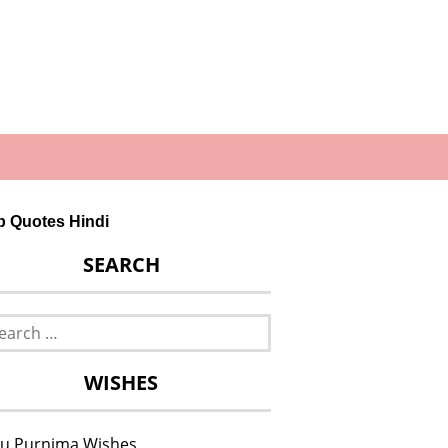
ip Quotes Hindi
SEARCH
rch
WISHES
u Purnima Wishes