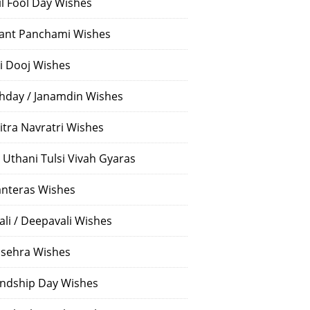
il Fool Day Wishes
ant Panchami Wishes
i Dooj Wishes
thday / Janamdin Wishes
itra Navratri Wishes
 Uthani Tulsi Vivah Gyaras
nteras Wishes
ali / Deepavali Wishes
sehra Wishes
endship Day Wishes