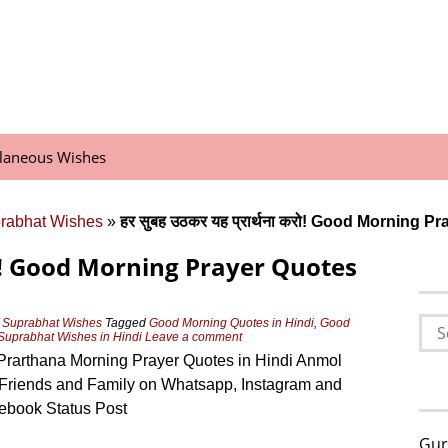
llaneous Wishes
prabhat Wishes
»
हर सुबह उठकर यह प्रार्थना करो! Good Morning P
ा करो! Good Morning Prayer Quotes
Sea
 Suprabhat Wishes
Tagged
Good Morning Quotes in Hindi
,
Good
Suprabhat Wishes in Hindi
Leave a comment
for:
Prarthana Morning Prayer Quotes in Hindi Anmol
Friends and Family on Whatsapp, Instagram and
ebook Status Post
Gur