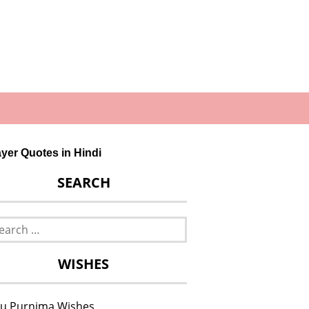
rayer Quotes in Hindi
SEARCH
rch
WISHES
u Purnima Wishes