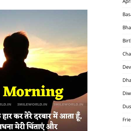
Apr
Bas
Bha
Bir
Cha
Dev
Dha
Diw
Dus
Fri