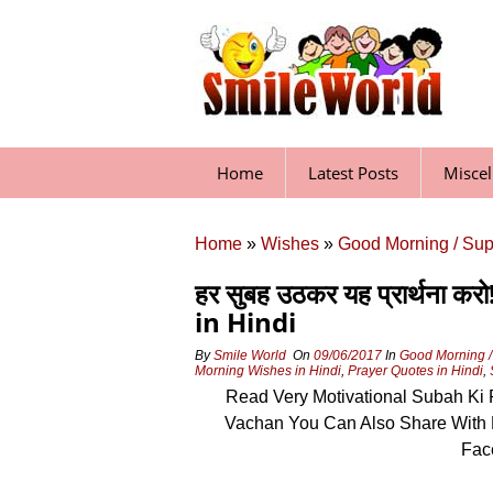
Skip
to
content
Home
Latest Posts
Misce
Home
»
Wishes
»
Good Morning / Su
हर सुबह उठकर यह प्रार्थन
in Hindi
By
Smile World
On
09/06/2017
In
Good Morning /
Morning Wishes in Hindi
,
Prayer Quotes in Hindi
,
Read Very Motivational Subah Ki 
Vachan You Can Also Share With 
Fac