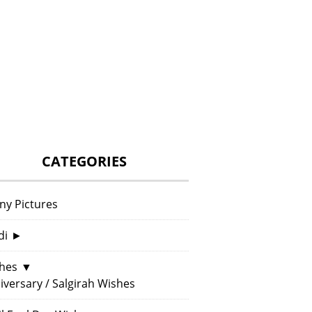
CATEGORIES
ny Pictures
di
►
hes
▼
iversary / Salgirah Wishes