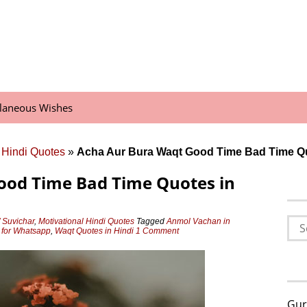
llaneous Wishes
 Hindi Quotes
»
Acha Aur Bura Waqt Good Time Bad Time Qu
ood Time Bad Time Quotes in
Sea
 Suvichar
,
Motivational Hindi Quotes
Tagged
Anmol Vachan in
i for Whatsapp
,
Waqt Quotes in Hindi
1 Comment
for:
Gur