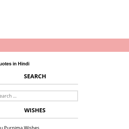
otes in Hindi
SEARCH
rch
WISHES
u Purnima Wishes