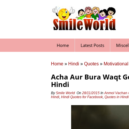
Skip
to
content
Home
Latest Posts
Misce
Home
»
Hindi
»
Quotes
»
Motivational
Acha Aur Bura Waqt G
Hindi
By
Smile World
On
28/11/2015
In
Anmol Vachan /
Hindi
,
Hindi Quotes for Facebook
,
Quotes in Hind