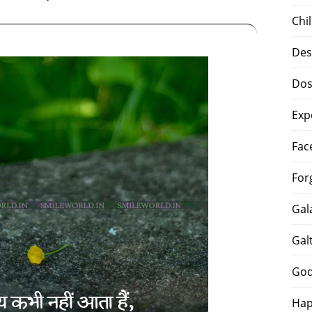
Chi
Des
Dos
Exp
Fac
For
Gal
Gal
God
Hap