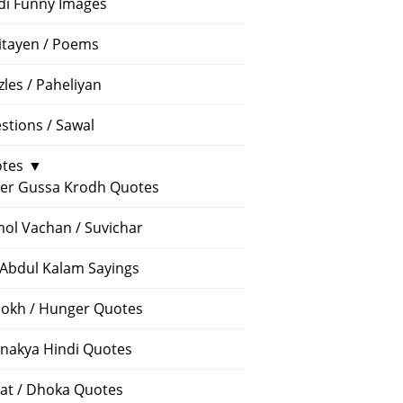
di Funny Images
itayen / Poems
zles / Paheliyan
stions / Sawal
tes
▼
er Gussa Krodh Quotes
ol Vachan / Suvichar
 Abdul Kalam Sayings
okh / Hunger Quotes
nakya Hindi Quotes
at / Dhoka Quotes