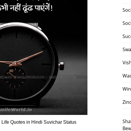
Soc
Soc
Suc
Swa
Vis
Waq
Win
Zin
Sha
Life Quotes in Hindi Suvichar Status
Bew