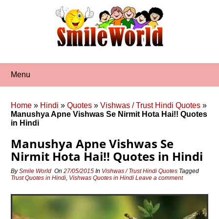
Skip
to
content
Menu
Home
»
Hindi
»
Quotes
»
Vishwas / Trust Hindi Quotes
»
Manushya Apne Vishwas Se Nirmit Hota Hai!! Quotes
in Hindi
Manushya Apne Vishwas Se
Nirmit Hota Hai!! Quotes in Hindi
By
Smile World
On
27/05/2015
In
Vishwas / Trust Hindi Quotes
Tagged
Trust Quotes in Hindi
,
Vishwas Quotes in Hindi
Leave a comment