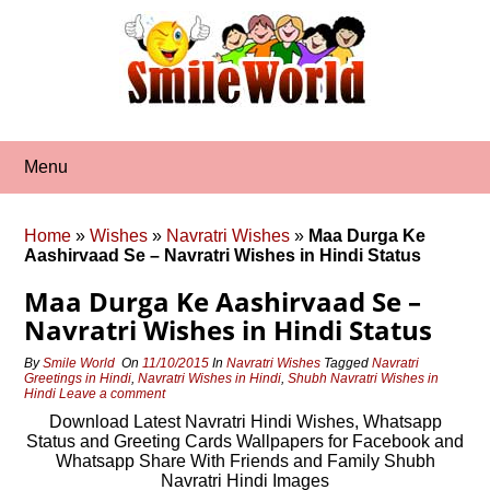
Skip
to
content
Menu
Home
»
Wishes
»
Navratri Wishes
»
Maa Durga Ke
Aashirvaad Se – Navratri Wishes in Hindi Status
Maa Durga Ke Aashirvaad Se –
Navratri Wishes in Hindi Status
By
Smile World
On
11/10/2015
In
Navratri Wishes
Tagged
Navratri
Greetings in Hindi
,
Navratri Wishes in Hindi
,
Shubh Navratri Wishes in
Hindi
Leave a comment
Download Latest Navratri Hindi Wishes, Whatsapp
Status and Greeting Cards Wallpapers for Facebook and
Whatsapp Share With Friends and Family Shubh
Navratri Hindi Images