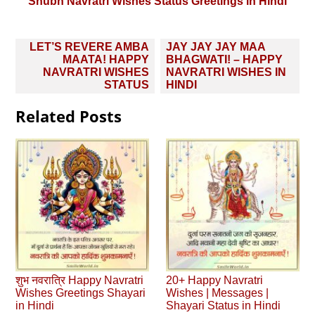
Shubh Navratri Wishes Status Greetings in Hindi
Post
LET’S REVERE AMBA
JAY JAY JAY MAA
navigation
MAATA! HAPPY
BHAGWATI! – HAPPY
NAVRATRI WISHES
NAVRATRI WISHES IN
STATUS
HINDI
Related Posts
शुभ नवरात्रि Happy Navratri
20+ Happy Navratri
Wishes Greetings Shayari
Wishes | Messages |
in Hindi
Shayari Status in Hindi