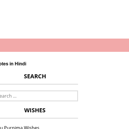
uotes in Hindi
SEARCH
rch
WISHES
u Purnima Wishes