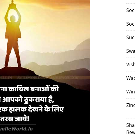
Soc
Soc
Suc
Swa
Vis
Waq
Win
Zin
Sha
Bew