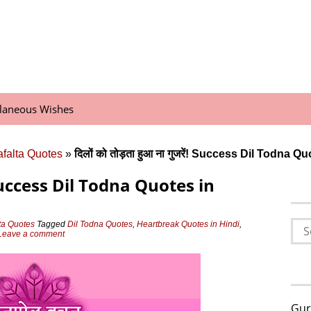
llaneous Wishes
afalta Quotes
»
दिलों को तोड़ता हुआ ना गुजरें! Success Dil Todna Q
ें! Success Dil Todna Quotes in
Sea
ta Quotes
Tagged
Dil Todna Quotes
,
Heartbreak Quotes in Hindi
,
Leave a comment
for:
Gur