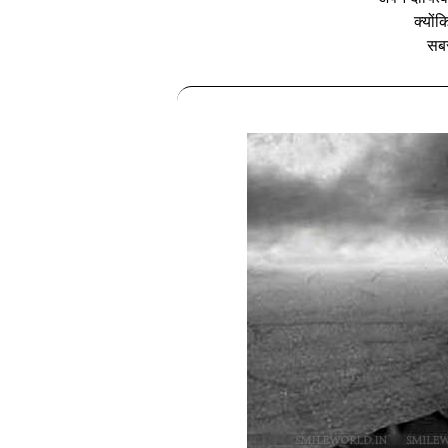
क्‍यो
सबसे