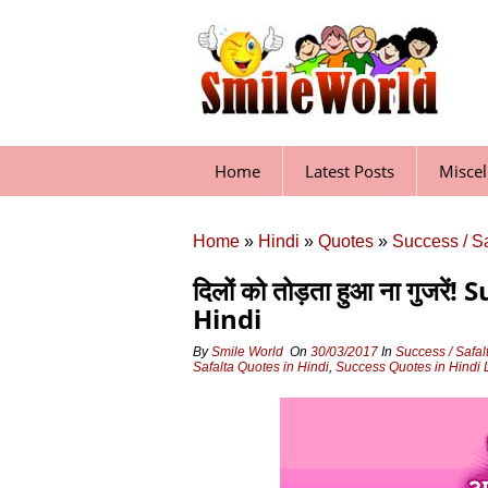
Skip
to
content
Home
Latest Posts
Misce
Home
»
Hindi
»
Quotes
»
Success / S
दिलों को तोड़ता हुआ ना गुजर
Hindi
By
Smile World
On
30/03/2017
In
Success / Safal
Safalta Quotes in Hindi
,
Success Quotes in Hindi