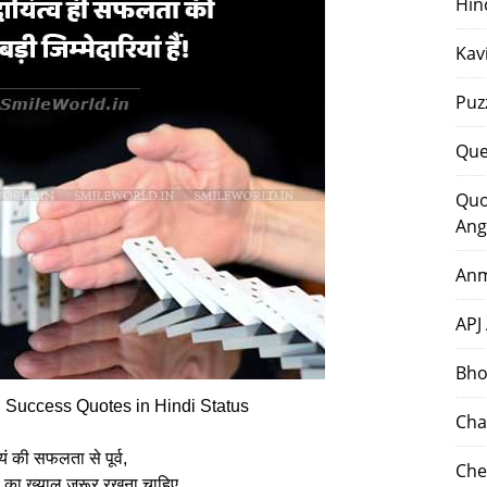
Hin
Kav
Puz
Que
Quo
Ang
Anm
APJ
Bho
d Success Quotes in Hindi Status
Cha
वयं की सफलता से पूर्व,
Che
‍व का ख्‍याल जरूर रखना चाहिए,