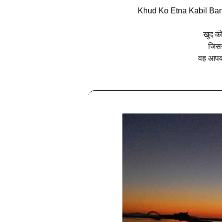
Khud Ko Etna Kabil Ban
खुद क
जिसन
वह आपक