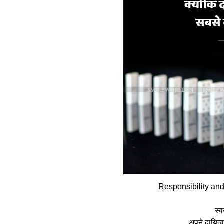
Responsibility an
स्‍
अपने दायित्