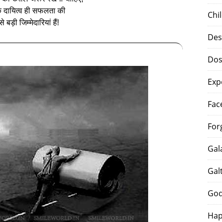
ंकि दायित्‍व ही सफलता की
Chi
 बड़ी जिम्‍मेदारियां हैं!
Des
Dos
Exp
Fac
For
Gal
Gal
God
Hap