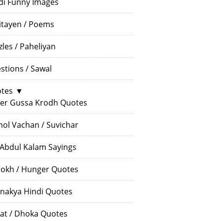
di Funny Images
itayen / Poems
zles / Paheliyan
stions / Sawal
tes
▼
er Gussa Krodh Quotes
ol Vachan / Suvichar
 Abdul Kalam Sayings
okh / Hunger Quotes
nakya Hindi Quotes
at / Dhoka Quotes